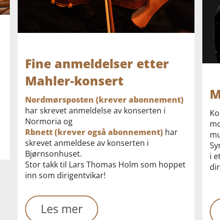
Fine anmeldelser etter
Mahler-konsert
M
Nordmørsposten (krever abonnement)
har skrevet anmeldelse av konserten i
Ko
Normoria og
mo
Rbnett (krever også abonnement)
har
mu
skrevet anmeldese av konserten i
Sy
Bjørnsonhuset.
i 
Stor takk til Lars Thomas Holm som hoppet
di
inn som dirigentvikar!
Les mer