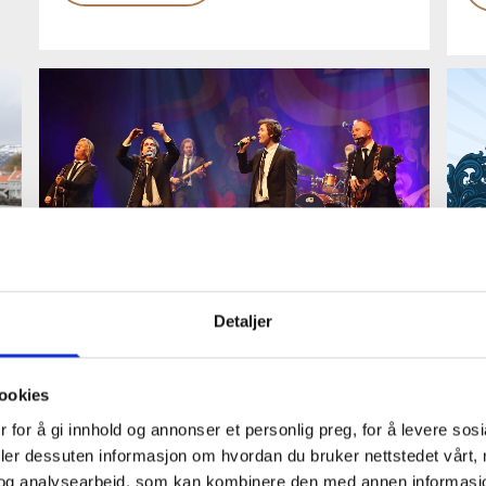
Detaljer
Det Betales i symfonisk
ookies
S
drakt
 for å gi innhold og annonser et personlig preg, for å levere sos
deler dessuten informasjon om hvordan du bruker nettstedet vårt,
2
Vi i Kristiansund symfoniorkester ønsker
og analysearbeid, som kan kombinere den med annen informasjon d