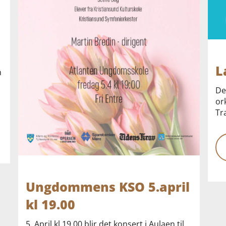
L
n
De
or
Tr
Ungdommens KSO 5.april
kl 19.00
5. April kl 19.00 blir det konsert i Aulaen til