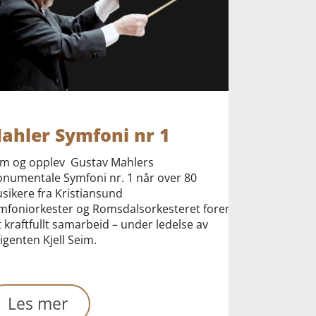
ahler Symfoni nr 1
m og opplev Gustav Mahlers
numentale Symfoni nr. 1 når over 80
sikere fra Kristiansund
mfoniorkester og Romsdalsorkesteret forenes
et kraftfullt samarbeid – under ledelse av
rigenten Kjell Seim.
Les mer