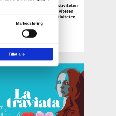
rsdag 6. februar kl. 18:00 i Festiviteten
rdag 8. februar kl. 17:00 Festiviteten
edag 14. februar kl. 18:00 Festiviteten
Markedsføring
Les mer
Tillat alle