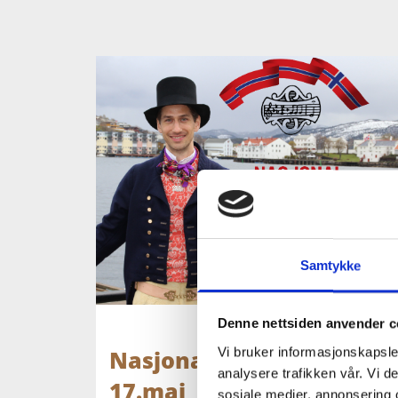
Samtykke
Denne nettsiden anvender c
Vi bruker informasjonskapsler
Nasjonal Festkonsert
analysere trafikken vår. Vi 
17.mai
sosiale medier, annonsering 