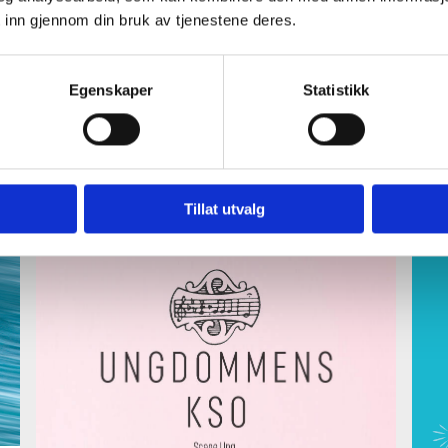
velkommen til symfonisk hyllest av The
To
 inn gjennom din bruk av tjenestene deres.
Beatles søndag 30. mars i Festiviteten kl
Lø
17.00
Fr
Egenskaper
Statistikk
Les mer
Tillat utvalg