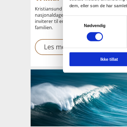
dem, eller som de har samlet
Kristiansund Symfoniorkester feirer
nasjonaldagen i kjent stil i Festiviteten, og
Samtykkevalg
inviterer til en flott konsert for hele
Nødvendig
familien.
Les mer
Ikke tillat