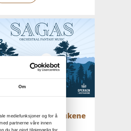
Om
AGAS - Operafestukene
iale mediefunksjoner og for å
 med partnerne våre innen
025
u har gjort tilgjengelig for