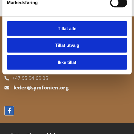
Markedsføring
Tillat alle
Kristiansund Symfoniorkester
Tillat utvalg
Postboks 711, Kongens Plass
6501 Kristiansund
Ikke tillat
+47 95 94 69 05

leder@symfonien.org
