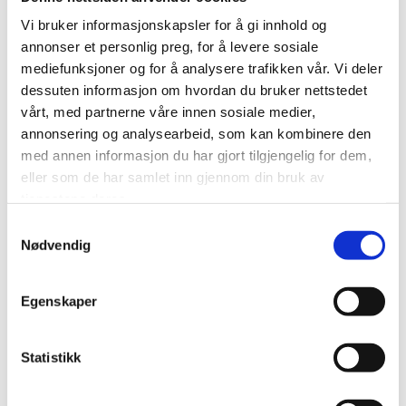
Vi bruker informasjonskapsler for å gi innhold og
29/08/2020
AV
annonser et personlig preg, for å levere sosiale
TROND
mediefunksjoner og for å analysere trafikken vår. Vi deler
HARALD
dessuten informasjon om hvordan du bruker nettstedet
vårt, med partnerne våre innen sosiale medier,
Første øving i høst!
annonsering og analysearbeid, som kan kombinere den
med annen informasjon du har gjort tilgjengelig for dem,
Etter et par avlyste konserter i vår og mange avlyste prøver pga.
eller som de har samlet inn gjennom din bruk av
korona er vi i gang igjen med øvinger til årets høstkonsert. Stian
tjenestene deres.
Svendsen dirigerer og Edvard Erdal skal være solist med Beethovens
fiolinkonsert. Konserten er et samarbeid med Romsdalsorkesteret
Samtykkevalg
og det blir en konsert i Molde domkirke 14. november kl 17.00 og
Nødvendig
konsert i Kulturfabrikken 15. november kl 17.00.
Egenskaper
Statistikk
0
Feed