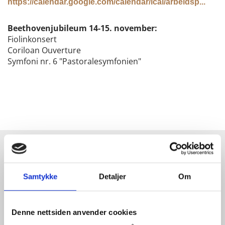
https://calendar.google.com/calendar/ical/arbeidsp...
Beethovenjubileum 14-15. november:
Fiolinkonsert
Coriloan Ouverture
Symfoni nr. 6 "Pastoralesymfonien"
Kontakt oss
Samtykke
Detaljer
Om
Kristiansund Symfoniorkester
Postboks 711, Kongens Plass
Denne nettsiden anvender cookies
6501 Kristiansund