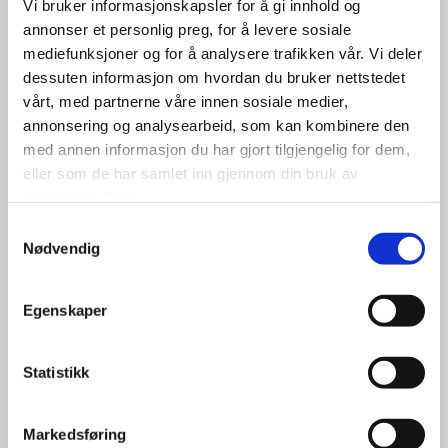
Vi bruker informasjonskapsler for å gi innhold og
annonser et personlig preg, for å levere sosiale

+47 95 94 69 05

leder@symfonien.org
mediefunksjoner og for å analysere trafikken vår. Vi deler
dessuten informasjon om hvordan du bruker nettstedet
vårt, med partnerne våre innen sosiale medier,
annonsering og analysearbeid, som kan kombinere den
med annen informasjon du har gjort tilgjengelig for dem,
eller som de har samlet inn gjennom din bruk av
tjenestene deres.
Støtt oss gjerne med din Grasrotandel
Samtykkevalg
Org. nr. 971 368 004
Nødvendig
Egenskaper
Navn*
Statistikk
Telefon*
Markedsføring