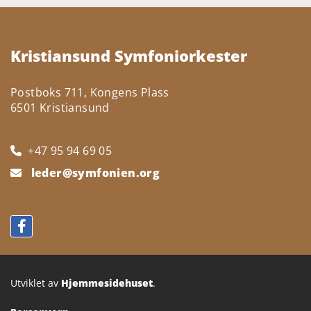
Kristiansund Symfoniorkester
Postboks 711, Kongens Plass
6501 Kristiansund
+47 95 94 69 05

leder@symfonien.org

Utviklet av
Hjemmesidehuset
.