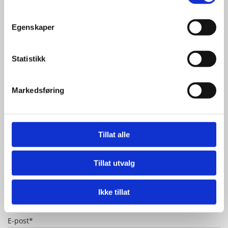
Egenskaper
Statistikk
Støtt oss gjerne med din Grasrotandel
Org. nr. 971 368 004
Markedsføring
Tillat alle
Navn*
Tillat utvalg
Telefon*
Ikke tillat
E-post*