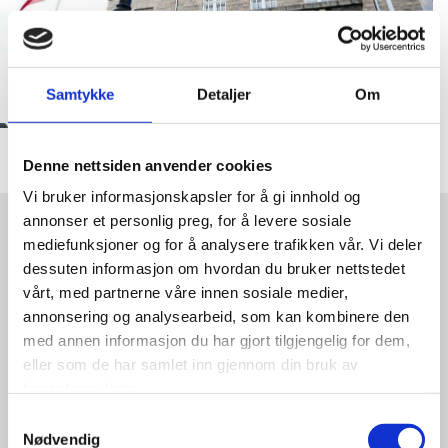
Samtykke
Detaljer
Om
Denne nettsiden anvender cookies
Vi bruker informasjonskapsler for å gi innhold og
annonser et personlig preg, for å levere sosiale
mediefunksjoner og for å analysere trafikken vår. Vi deler
Kontakt oss
dessuten informasjon om hvordan du bruker nettstedet
vårt, med partnerne våre innen sosiale medier,
annonsering og analysearbeid, som kan kombinere den
Kristiansund Symfoniorkester
med annen informasjon du har gjort tilgjengelig for dem,
Postboks 711, Kongens Plass
eller som de har samlet inn gjennom din bruk av
6501 Kristiansund
tjenestene deres.

+47 95 94 69 05
Samtykkevalg

leder@symfonien.org
Nødvendig