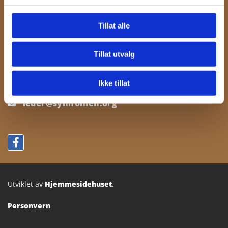
Kristiansund Symfoniorkester
Tillat alle
Postboks 711, Kongens Plass
Tillat utvalg
6501 Kristiansund
Ikke tillat
+47 95 94 69 05

leder@symfonien.org

Utviklet av
Hjemmesidehuset
.
Personvern