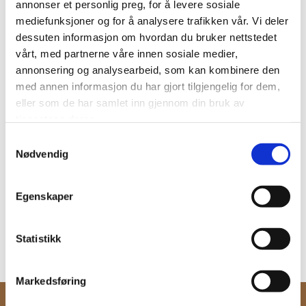
annonser et personlig preg, for å levere sosiale
22/04/2018
mediefunksjoner og for å analysere trafikken vår. Vi deler
AV
dessuten informasjon om hvordan du bruker nettstedet
KRISTIANSUND
vårt, med partnerne våre innen sosiale medier,
SYMFONIORKESTER
annonsering og analysearbeid, som kan kombinere den
med annen informasjon du har gjort tilgjengelig for dem,
Fin omtale av vårkonserten!
eller som de har samlet inn gjennom din bruk av
tjenestene deres.
KSU.no har skrevet en hyggelig omtale om vårkonserten med
Samtykkevalg
Kristiansund Symfoniorkester.
Nødvendig
Les artikkelen her
Egenskaper
0
Feed
Statistikk
Markedsføring