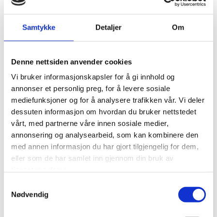
17.mai - kl.19.00
Samtykke
Detaljer
Om
Dirigent: Jan-Erik Hybertsen
Solist: Martin Bredin, klaver
Program
Denne nettsiden anvender cookies
Johan Halvorsen (1864-1935): Norsk rapsodi nr 2: Halling fra Åmodt,
folketonen «Han Ole» og en springdans (1920)
Vi bruker informasjonskapsler for å gi innhold og
Edvard Bræin/Paul Ohrvik: Sangen til Kristiansund (1942, Allsang, 3
annonser et personlig preg, for å levere sosiale
vers)
mediefunksjoner og for å analysere trafikken vår. Vi deler
- Pause
dessuten informasjon om hvordan du bruker nettstedet
vårt, med partnerne våre innen sosiale medier,
Edvard Grieg (1843-1907): Klaverkonsert i a-moll, op. 16. KSOs mest
spilte verk, 150 år i år!
annonsering og analysearbeid, som kan kombinere den
Allegro molto moderato – Adagio - Allegro moderato molto e
med annen informasjon du har gjort tilgjengelig for dem,
marcato
eller som de har samlet inn gjennom din bruk av
Solist: Martin Bredin, klaver
Edvard Grieg: Fra scenemusikken til Henrik Ibsens «Peer Gynt»:
tjenestene deres.
Anitras dans, Bruderovet og Peer Gynts heimferd; stormfull kveld på
Samtykkevalg
kysten (1875)
Rikard Nordraak/Bjørnstjerne Bjørnson: Ja, vi elsker (Allsang, 3 vers),
Nødvendig
1864