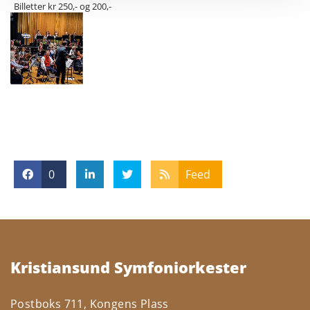
Billetter kr 250,- og 200,-
0
Feed
Kristiansund Symfoniorkester
Postboks 711, Kongens Plass